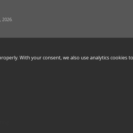
 2026.
roperly. With your consent, we also use analytics cookies t
ting
.