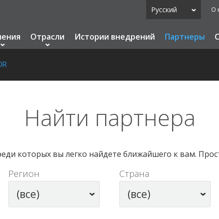
Русский
О 
шения
Отрасли
Истории внедрений
Партнеры
OR
Найти партнера
реди которых вы легко найдете ближайшего к вам. Прос
Регион
Страна
(все)
(все)