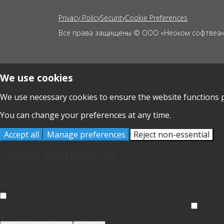
Privacy Policy
Security
Cookie Preferences
Все права защищены © ООО «Неоком софтвеа»,
We use cookies
We use necessary cookies to ensure the website functions p
You can change your preferences at any time.
Accept all
Manage preferences
Reject non-essential
Cookie Preferences
Necessary
Always Active
Required for the website to function correctly.
Analytics
Helps us understand how visitors use our website.
Marke
Used by third-party services to support marketing activities