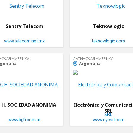
Sentry Telecom
Teknowlogic
www.telecom.net.mx
teknowlogic.com
НСКАЯ АМЕРИКА
ЛАТИНСКАЯ АМЕРИКА
gentina
Argentina
G.H. SOCIEDAD ANONIMA
Electrónica y Comunicac
SRL
www.bgh.com.ar
www.eycsrl.com