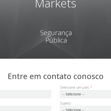
Markets
Segurança
Pública
Entre em contato conosco
Selecione um país
*
-- Selecione --
Sujeito
-- Selecione --