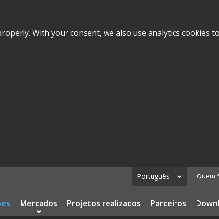
roperly. With your consent, we also use analytics cookies t
ting
.
Português
Quem 
ões
Mercados
Projetos realizados
Parceiros
Down