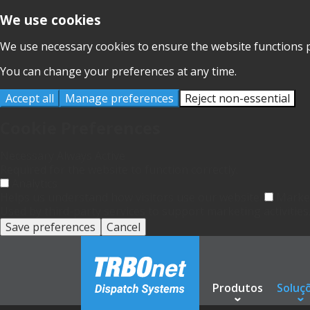
We use cookies
We use necessary cookies to ensure the website functions p
You can change your preferences at any time.
Accept all
Manage preferences
Reject non-essential
Cookie Preferences
Necessary
Always Active
Required for the website to function correctly.
Analytics
Helps us understand how visitors use our website.
Marke
Used by third-party services to support marketing activities
Save preferences
Cancel
Produtos
Soluç