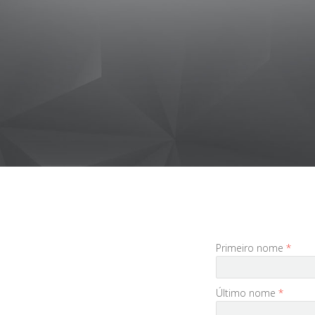
Primeiro nome
*
Último nome
*