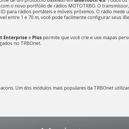
 nome de um protocolo baseado em
Bluetooth 4.0
. Todos os
 com o novo portfólio de rádios MOTOTRBO. O transmissor
 ID para rádios portáteis e móveis próximos. O rádio mede u
stável entre 1 e 70 m, você pode facilmente configurar seus
 Enterprise
e
Plus
permite que você crie e use mapas pers
egados no TRBOnet.
acons. Um dos módulos mais populares da TRBOnet utilizan