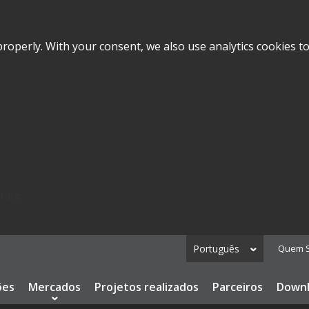
roperly. With your consent, we also use analytics cookies t
ting
.
Português
Quem 
ões
Mercados
Projetos realizados
Parceiros
Down