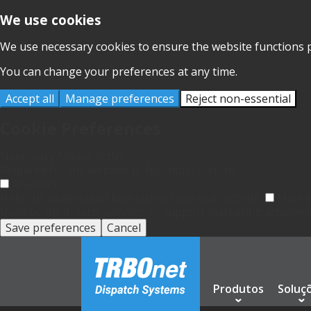
We use cookies
We use necessary cookies to ensure the website functions p
You can change your preferences at any time.
Accept all
Manage preferences
Reject non-essential
Cookie Preferences
Necessary
Always Active
Required for the website to function correctly.
Analytics
Helps us understand how visitors use our website.
Marke
Used by third-party services to support marketing activities
Save preferences
Cancel
Produtos
Soluç