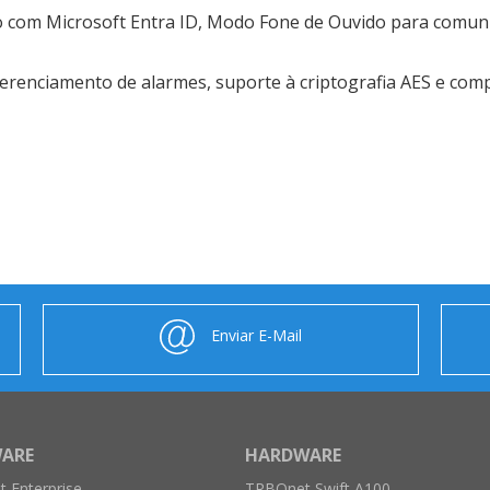
 com Microsoft Entra ID, Modo Fone de Ouvido para comunic
renciamento de alarmes, suporte à criptografia AES e compa
Enviar E-Mail
ARE
HARDWARE
 Enterprise
TRBOnet Swift A100