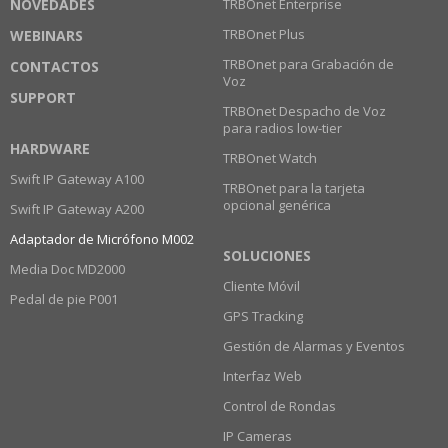
NOVEDADES
TRBOnet Enterprise
TRBOnet Plus
WEBINARS
TRBOnet para Grabación de
CONTACTOS
Voz
SUPPORT
TRBOnet Despacho de Voz
para radios low-tier
HARDWARE
TRBOnet Watch
Swift IP Gateway A100
TRBOnet para la tarjeta
opcional genérica
Swift IP Gateway A200
Adaptador de Micrófono M002
SOLUCIONES
Media Doc MD2000
Cliente Móvil
Pedal de pie P001
GPS Tracking
Gestión de Alarmas y Eventos
Interfaz Web
Control de Rondas
IP Cameras