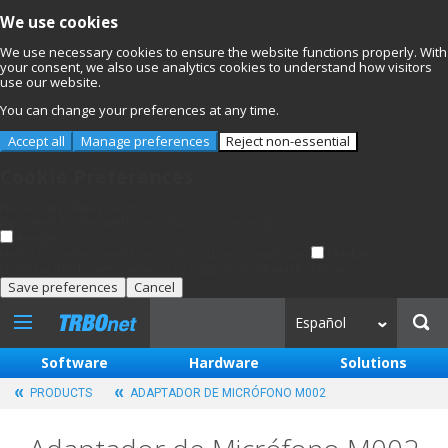
We use cookies
We use necessary cookies to ensure the website functions properly. With
your consent, we also use analytics cookies to understand how visitors
use our website.
You can change your preferences at any time.
Accept all
Manage preferences
Reject non-essential
Cookie Preferences
Necessary
Always Active
Required for the website to function correctly.
Analytics
Helps us understand how visitors use our website.
Marketing
Used by third-party services to support marketing activities.
Save preferences
Cancel
Español
Software
Hardware
Solutions
PRODUCTS
ADAPTADOR DE MICRÓFONO M002