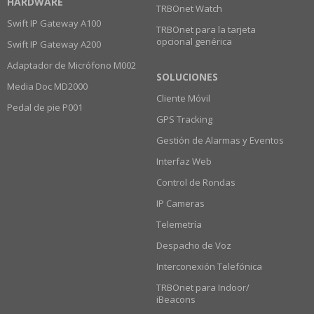
HARDWARE
TRBOnet Watch
Swift IP Gateway A100
TRBOnet para la tarjeta
opcional genérica
Swift IP Gateway A200
Adaptador de Micrófono M002
SOLUCIONES
Media Doc MD2000
Cliente Móvil
Pedal de pie P001
GPS Tracking
Gestión de Alarmas y Eventos
Interfaz Web
Control de Rondas
IP Cameras
Telemetría
Despacho de Voz
Interconexión Telefónica
TRBOnet para Indoor/
iBeacons