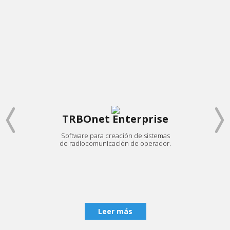
TRBOnet Enterprise
Software para creación de sistemas
Una 
de radiocomunicación de operador.
co
cualq
d
Leer más