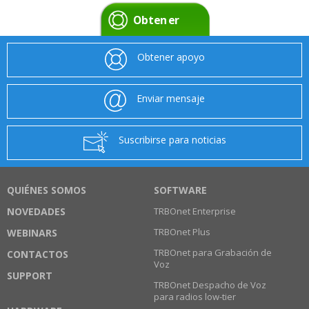
Obtener
apoyo
Obtener apoyo
Enviar mensaje
Suscribirse para noticias
QUIÉNES SOMOS
SOFTWARE
NOVEDADES
TRBOnet Enterprise
TRBOnet Plus
WEBINARS
TRBOnet para Grabación de
CONTACTOS
Voz
SUPPORT
TRBOnet Despacho de Voz
para radios low-tier