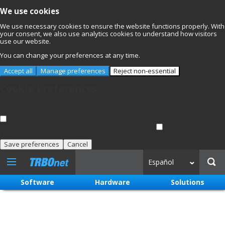
We use cookies
We use necessary cookies to ensure the website functions properly. With
your consent, we also use analytics cookies to understand how visitors
use our website.
You can change your preferences at any time.
Accept all
Manage preferences
Reject non-essential
Cookie Preferences
Necessary
Always Active
Required for the website to function correctly.
Analytics
Helps us understand how visitors use our website.
Marketing
Used by third-party services to support marketing activities.
Save preferences
Cancel
Español
Software
Hardware
Solutions