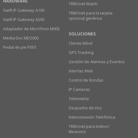
HARDWARE
TRBOnet Watch
Swift IP Gateway A100
TRBOnet para la tarjeta
opcional genérica
Swift IP Gateway A200
Adaptador de Micrófono M002
SOLUCIONES
Media Doc MD2000
Cliente Móvil
Pedal de pie P001
GPS Tracking
Gestión de Alarmas y Eventos
Interfaz Web
Control de Rondas
IP Cameras
Telemetría
Despacho de Voz
Interconexión Telefónica
TRBOnet para Indoor/
iBeacons