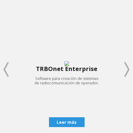
TRBOnet Enterprise
Software para creación de sistemas
Una 
de radiocomunicación de operador.
co
cualq
d
Leer más