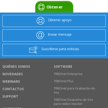
Obtener
apoyo
Obtener apoyo
Enviar mensaje
Suscribirse para noticias
QUIÉNES SOMOS
SOFTWARE
NOVEDADES
TRBOnet Enterprise
TRBOnet Plus
WEBINARS
TRBOnet para Grabación de
CONTACTOS
Voz
SUPPORT
TRBOnet Despacho de Voz
para radios low-tier