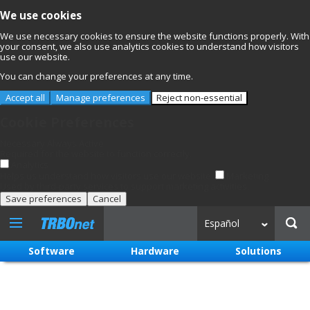
We use cookies
We use necessary cookies to ensure the website functions properly. With
your consent, we also use analytics cookies to understand how visitors
use our website.
You can change your preferences at any time.
Accept all
Manage preferences
Reject non-essential
Cookie Preferences
Necessary
Always Active
Required for the website to function correctly.
Analytics
Helps us understand how visitors use our website.
Marketing
Used by third-party services to support marketing activities.
Save preferences
Cancel
Español
Software
Hardware
Solutions